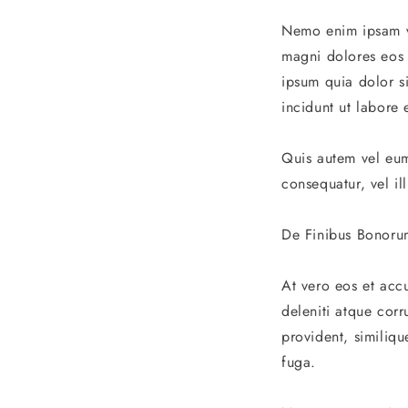
Nemo enim ipsam vo
magni dolores eos 
ipsum quia dolor s
incidunt ut labore
Quis autem vel eum 
consequatur, vel i
De Finibus Bonoru
At vero eos et acc
deleniti atque corr
provident, similiqu
fuga.