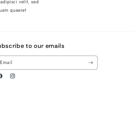
dipisci velit, sed
quam quaerat
bscribe to our emails
Email
acebook
Instagram