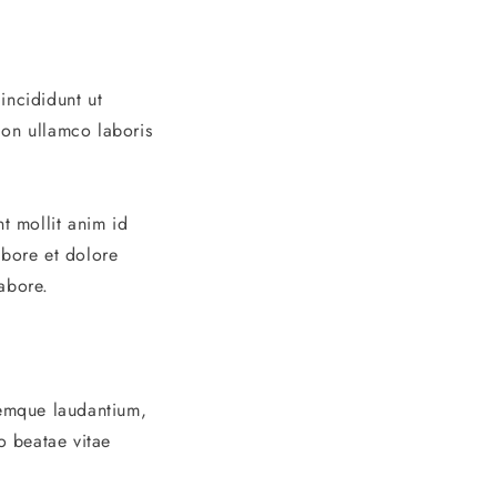
incididunt ut
ion ullamco laboris
t mollit anim id
abore et dolore
abore.
remque laudantium,
o beatae vitae