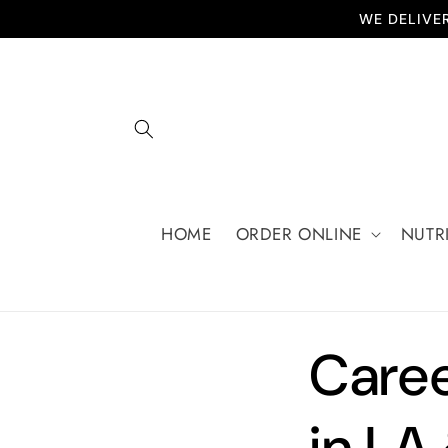
Skip to
WE DELIVER
content
HOME
ORDER ONLINE
NUTR
Caree
in LA