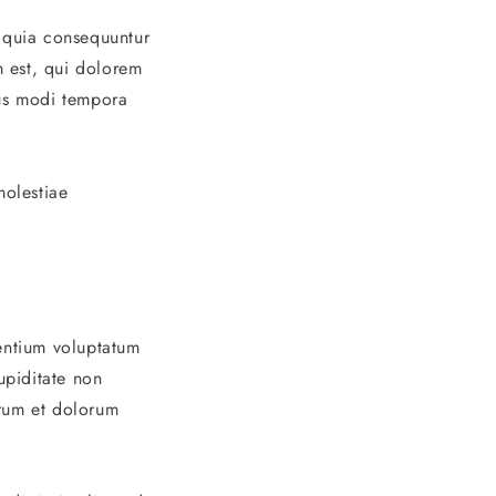
d quia consequuntur
 est, qui dolorem
ius modi tempora
molestiae
sentium voluptatum
upiditate non
orum et dolorum