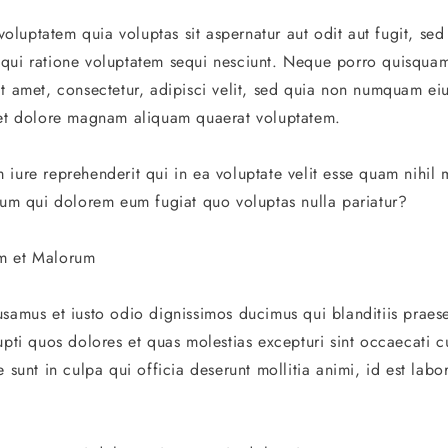
luptatem quia voluptas sit aspernatur aut odit aut fugit, se
qui ratione voluptatem sequi nesciunt. Neque porro quisquam
it amet, consectetur, adipisci velit, sed quia non numquam e
 et dolore magnam aliquam quaerat voluptatem.
iure reprehenderit qui in ea voluptate velit esse quam nihil 
llum qui dolorem eum fugiat quo voluptas nulla pariatur?
m et Malorum
usamus et iusto odio dignissimos ducimus qui blanditiis prae
upti quos dolores et quas molestias excepturi sint occaecati c
e sunt in culpa qui officia deserunt mollitia animi, id est lab