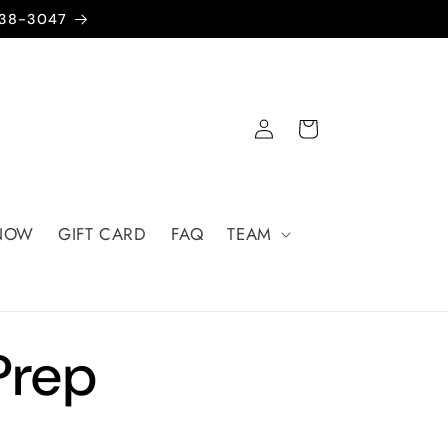
638-3047
Log
Cart
in
 NOW
GIFT CARD
FAQ
TEAM
Prep