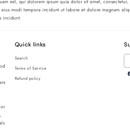
am est, qui dolorem ipsum quia dolor sit amet, consectetur, a
eius modi tempora incidunt ut labore et dolore magnam ali
 incidunt.
Quick links
Su
Search
ood
Terms of Service
F
Refund policy
ers
t
 or
,
als